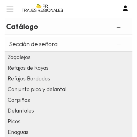
SOBRE NOSOTROS
CONTACTO
Catálogo
I
TIENDA ONLINE
Sección de señora
o
cr
POLÍTICA DE PRIVACIDAD
Zagalejos
un
Refajos de Rayas
cu
POLITICA DE COOKIES
Refajos Bordados
AVISO LEGAL
Conjunto pico y delantal
Corpiños
Delantales
Picos
Enaguas