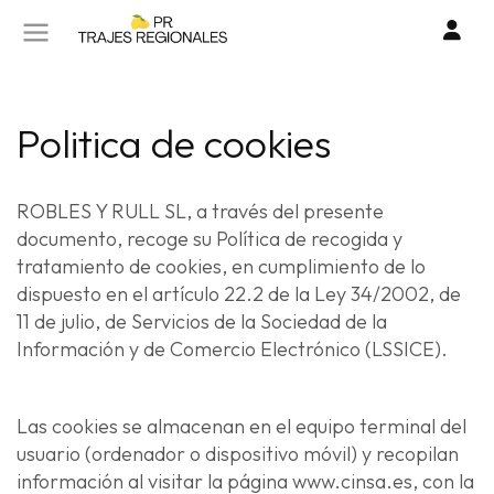
SOBRE NOSOTROS
CONTACTO
I
Politica de cookies
TIENDA ONLINE
o
cr
POLÍTICA DE PRIVACIDAD
ROBLES Y RULL SL, a través del presente
un
documento, recoge su Política de recogida y
cu
POLITICA DE COOKIES
tratamiento de cookies, en cumplimiento de lo
dispuesto en el artículo 22.2 de la Ley 34/2002, de
AVISO LEGAL
11 de julio, de Servicios de la Sociedad de la
Información y de Comercio Electrónico (LSSICE).
Las cookies se almacenan en el equipo terminal del
usuario (ordenador o dispositivo móvil) y recopilan
información al visitar la página www.cinsa.es, con la