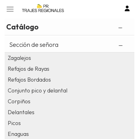
SOBRE NOSOTROS
CONTACTO
Catálogo
I
TIENDA ONLINE
Sección de señora
o
cr
POLÍTICA DE PRIVACIDAD
Zagalejos
un
Refajos de Rayas
cu
POLITICA DE COOKIES
Refajos Bordados
AVISO LEGAL
Conjunto pico y delantal
Corpiños
Delantales
Picos
Enaguas