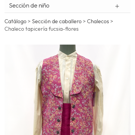
Sección de niño
¿
o
Catálogo
>
Sección de caballero
>
Chalecos
>
t
Chaleco tapicería fucsia-flores
c