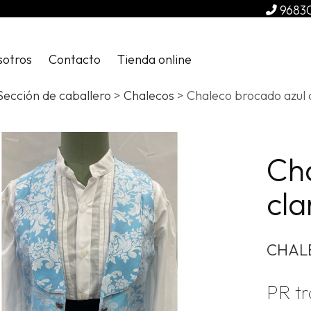
9683
sotros
Contacto
Tienda online
Sección de caballero
>
Chalecos
> Chaleco brocado azul 
Ch
cla
CHAL
PR tr