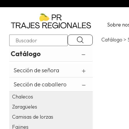
Sobre
nosotros
Sobre no
Contacto
Tienda
online
Catálogo
>
Política
Catálogo
de
privacidad
Politica
Sección de señora
de
cookies
Sección de caballero
Aviso
Chalecos
legal
Zaragüeles
Camisas de lorzas
Fajines