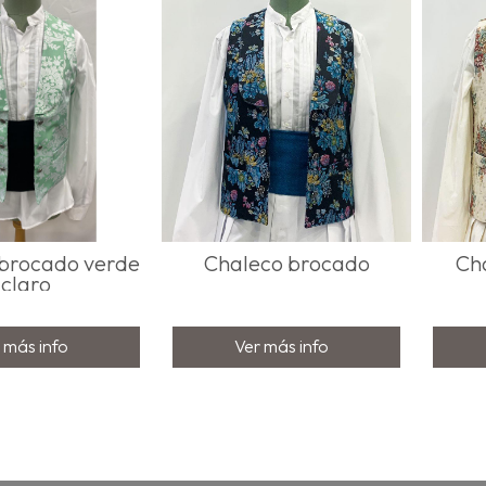
brocado verde
Chaleco brocado
Cha
claro
 más info
Ver más info