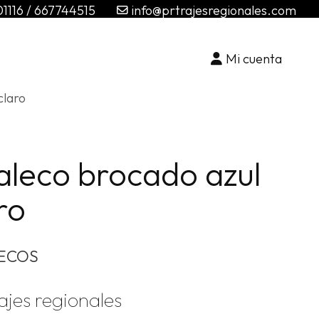
01116
/
667744515
info@prtrajesregionales.com
Mi cuenta
Ide
claro
o
crea
aleco brocado azul
una
cuent
ro
ECOS
ajes regionales