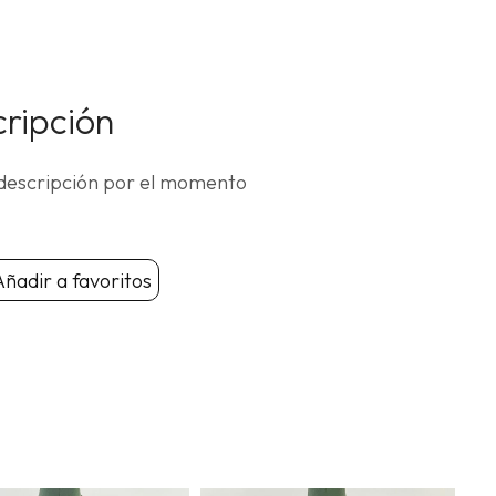
¿Has
olvid
tu
ripción
contr
descripción por el momento
ñadir a favoritos