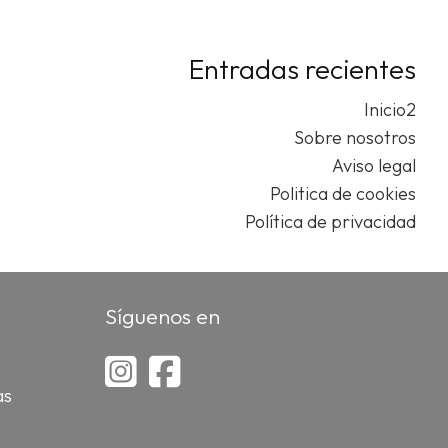
¿Has
Entradas recientes
olvid
tu
Inicio2
contr
Sobre nosotros
Aviso legal
Politica de cookies
Política de privacidad
Síguenos en
as