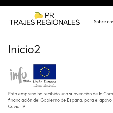
Sobre
nosotros
Sobre no
Contacto
Tienda
online
Política
Inicio2
de
privacidad
Politica
de
cookies
Aviso
legal
Esta empresa ha recibido una subvención de la Com
financiación del Gobierno de España, para el apoyo 
Covid-19