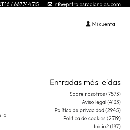
01116
/
667744515
info@prtrajesregionales.com
Mi cuenta
Ide
o
crea
una
cuent
Entradas más leidas
Sobre nosotros (7573)
Aviso legal (4133)
Política de privacidad (2945)
 la
Politica de cookies (2519)
Inicio2 (187)