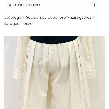
Sección de niño
¿
o
Catálogo
>
Sección de caballero
>
Zaragüeles
>
t
Zaragüel lienzo
c