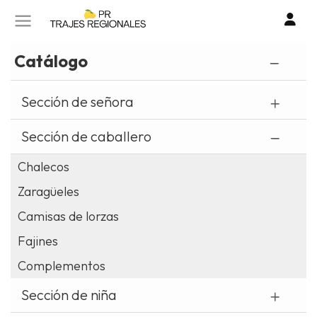
SOBRE NOSOTROS
CONTACTO
Catálogo
I
TIENDA ONLINE
Sección de señora
o
cr
POLÍTICA DE PRIVACIDAD
Sección de caballero
un
cu
Chalecos
POLITICA DE COOKIES
Zaragüeles
AVISO LEGAL
Camisas de lorzas
Fajines
Complementos
Sección de niña