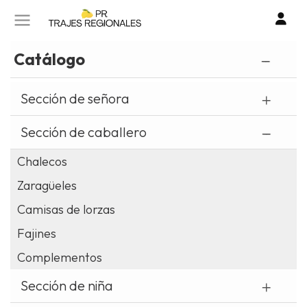
SOBRE NOSOTROS
CONTACTO
Catálogo
I
TIENDA ONLINE
Sección de señora
o
cr
POLÍTICA DE PRIVACIDAD
Sección de caballero
un
cu
Chalecos
POLITICA DE COOKIES
Zaragüeles
AVISO LEGAL
Camisas de lorzas
Fajines
Complementos
Sección de niña