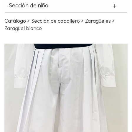
Sección de niño
¿
o
Catálogo
>
Sección de caballero
>
Zaragüeles
>
t
Zaragüel blanco
c